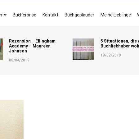
Bücherbrise
Fliegende Seiten
n
Bücherbrise
Kontakt
Buchgeplauder
Meine Lieblinge
Rezension – Ellingham
5 Situationen, die 
Academy – Maureen
Buchliebhaber woh
Johnson
18/02/2019
08/04/2019