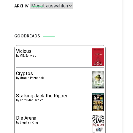
Archiv
ARCHIV
GOODREADS
Vicious
by
V.E. Schwab
Cryptos
by
Ursula Poznanski
Stalking Jack the Ripper
by
Kerri Maniscalco
Die Arena
by
Stephen King