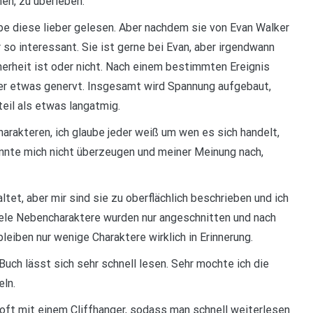
en, zu überleben.
be diese lieber gelesen. Aber nachdem sie von Evan Walker
r so interessant. Sie ist gerne bei Evan, aber irgendwann
icherheit ist oder nicht. Nach einem bestimmten Ereignis
der etwas genervt. Insgesamt wird Spannung aufgebaut,
eil als etwas langatmig.
rakteren, ich glaube jeder weiß um wen es sich handelt,
onnte mich nicht überzeugen und meiner Meinung nach,
tet, aber mir sind sie zu oberflächlich beschrieben und ich
Viele Nebencharaktere wurden nur angeschnitten und nach
eiben nur wenige Charaktere wirklich in Erinnerung.
Buch lässt sich sehr schnell lesen. Sehr mochte ich die
ln.
ft mit einem Cliffhanger, sodass man schnell weiterlesen