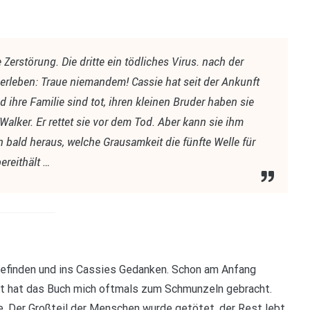
 Zerstörung. Die dritte ein tödliches Virus. nach der
berleben: Traue niemandem! Cassie hat seit der Ankunft
d ihre Familie sind tot, ihren kleinen Bruder haben sie
ker. Er rettet sie vor dem Tod. Aber kann sie ihm
n bald heraus, welche Grausamkeit die fünfte Welle für
bereithält …
befinden und ins Cassies Gedanken. Schon am Anfang
mt hat das Buch mich oftmals zum Schmunzeln gebracht.
e. Der Großteil der Menschen wurde getötet, der Rest lebt