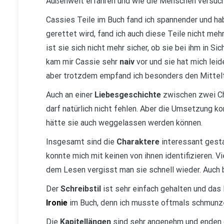
Außenwelt erfahren und wie die Menschen versuch
Cassies Teile im Buch fand ich spannender und ha
gerettet wird, fand ich auch diese Teile nicht meh
ist sie sich nicht mehr sicher, ob sie bei ihm in S
kam mir Cassie sehr
naiv
vor und sie hat mich lei
aber trotzdem empfand ich besonders den Mittelt
Auch an einer
Liebesgeschichte
zwischen zwei Cha
darf natürlich nicht fehlen. Aber die Umsetzung k
hätte sie auch weggelassen werden können.
Insgesamt sind die
Charaktere
interessant gestal
konnte mich mit keinen von ihnen identifizieren. 
dem Lesen vergisst man sie schnell wieder. Auch bl
Der
Schreibstil
ist sehr einfach gehalten und das 
Ironie
im Buch, denn ich musste oftmals schmunze
Die
Kapitellängen
sind sehr angenehm und enden o