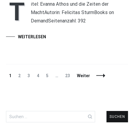
T
itel: Evanna Athos und die Zeiten der
MachtAutorin: Felicitas SturmBooks on
DemandSeitenanzahl: 392
WEITERLESEN
Beitragsnavigation
Seite
Seite
Seite
Seite
Seite
Seite
1
2
3
4
5
…
23
Weiter
Suchen
nach: