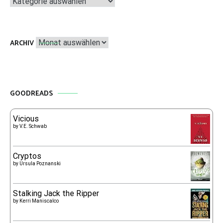
Archiv
ARCHIV
GOODREADS
Vicious
by
V.E. Schwab
Cryptos
by
Ursula Poznanski
Stalking Jack the Ripper
by
Kerri Maniscalco