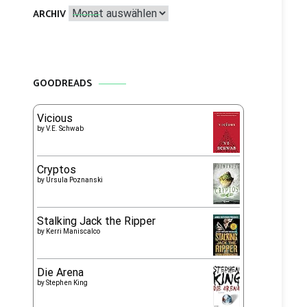
Archiv
ARCHIV
GOODREADS
Vicious
by
V.E. Schwab
Cryptos
by
Ursula Poznanski
Stalking Jack the Ripper
by
Kerri Maniscalco
Die Arena
by
Stephen King