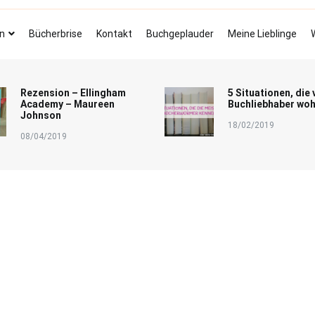
Bücherbrise
Fliegende Seiten
n
Bücherbrise
Kontakt
Buchgeplauder
Meine Lieblinge
Rezension – Ellingham
5 Situationen, die 
Academy – Maureen
Buchliebhaber woh
Johnson
18/02/2019
08/04/2019