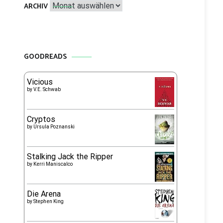
Archiv
ARCHIV
GOODREADS
Vicious
by
V.E. Schwab
Cryptos
by
Ursula Poznanski
Stalking Jack the Ripper
by
Kerri Maniscalco
Die Arena
by
Stephen King