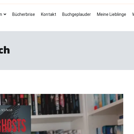
Bücherbrise
Fliegende Seiten
n
Bücherbrise
Kontakt
Buchgeplauder
Meine Lieblinge
ch