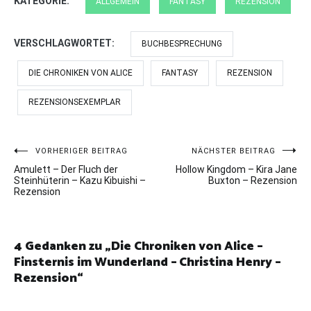
KATEGORIE:
ALLGEMEIN
FANTASY
REZENSION
VERSCHLAGWORTET:
BUCHBESPRECHUNG
DIE CHRONIKEN VON ALICE
FANTASY
REZENSION
REZENSIONSEXEMPLAR
Beitragsnavigation
VORHERIGER BEITRAG
NÄCHSTER BEITRAG
Amulett – Der Fluch der
Hollow Kingdom – Kira Jane
Steinhüterin – Kazu Kibuishi –
Buxton – Rezension
Rezension
4 Gedanken zu „
Die Chroniken von Alice –
Finsternis im Wunderland – Christina Henry –
Rezension
“