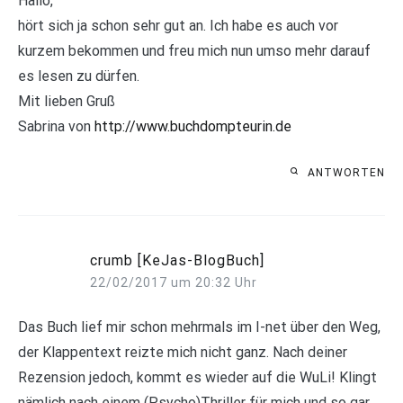
Hallo,
hört sich ja schon sehr gut an. Ich habe es auch vor
kurzem bekommen und freu mich nun umso mehr darauf
es lesen zu dürfen.
Mit lieben Gruß
Sabrina von
http://www.buchdompteurin.de
ANTWORTEN
crumb [KeJas-BlogBuch]
22/02/2017 um 20:32 Uhr
Das Buch lief mir schon mehrmals im I-net über den Weg,
der Klappentext reizte mich nicht ganz. Nach deiner
Rezension jedoch, kommt es wieder auf die WuLi! Klingt
nämlich nach einem (Psycho)Thriller für mich und so gar