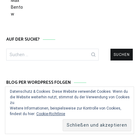
AUF DER SUCHE?
Suchen
nach:
BLOG PER WORDPRESS FOLGEN
Datenschutz & Cookies: Diese Website verwendet Cookies. Wenn du
Du kannst diesem Blog über WordPress folgen, indem du
die Website weiterhin nutzt, stimmst du der Verwendung von Cookies
zu.
einfach
Bücherbrise oder die URL
in das Suchfeld des
Weitere Informationen, beispielsweise zur Kontrolle von Cookies,
Readers eingibst.
findest du hier:
Cookie-Richtlinie