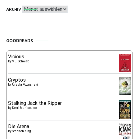
Archiv
ARCHIV
GOODREADS
Vicious
by
V.E. Schwab
Cryptos
by
Ursula Poznanski
Stalking Jack the Ripper
by
Kerri Maniscalco
Die Arena
by
Stephen King