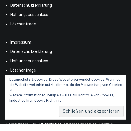
Datenschutzerklärung
Haftungsausschluss
Löschanfrage
Impressum
Datenschutzerklärung
Haftungsausschluss
Löschanfrage
Datenschutz & Cookies: Diese Website verwendet Cookies. Wenn du
die Website weiterhin nutzt, stimmst du der Verwendung von Cookies
zu.
Weitere Informationen, beispielsweise zur Kontrolle von Cookies,
findest du hier:
Cookie-Richtlinie
Copyright © 2026
Bücherbrise
. All rights reserved. Theme:
Cenote
by ThemeGrill. Powered by
WordPress
.