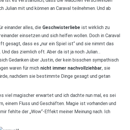
 Da ist es verständlich, dass die Mädchen verschwinden
h Julian mit und können an Caraval teilnehmen. Und ab
ür einander alles, die
Geschwisterliebe
ist wirklich zu
üreinander einsetzen und sich helfen wollen. Doch in Caraval
ft gesagt, dass es „nur ein Spiel ist“ und sie nimmt das
 Und das ziemlich oft. Aber da ist ja noch Julian…
sich Gedanken über Justin, der kein bisschen sympathisch
ungen waren für mich
nicht immer nachvollziehbar
, sie
würde, nachdem sie bestimmte Dinge gesagt und getan
 es viel magischer erwartet und ich dachte nun mal, es sei
sern, einem Fluss und Geschäften. Magie ist vorhanden und
r mir fehlte der „Wow“-Effekt meiner Meinung nach. Ich