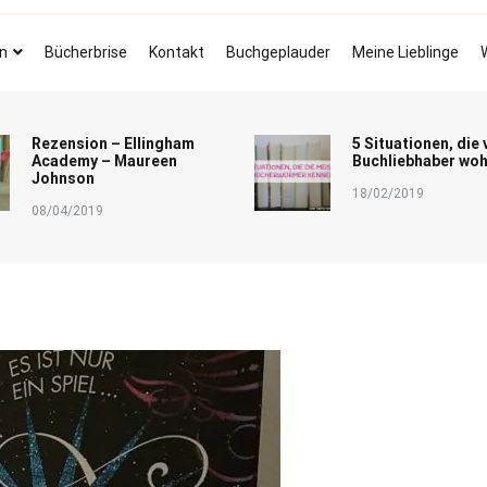
Bücherbrise
Fliegende Seiten
n
Bücherbrise
Kontakt
Buchgeplauder
Meine Lieblinge
Rezension – Ellingham
5 Situationen, die 
Academy – Maureen
Buchliebhaber woh
Johnson
18/02/2019
08/04/2019