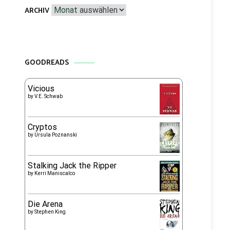
Archiv
ARCHIV
GOODREADS
Vicious
by
V.E. Schwab
Cryptos
by
Ursula Poznanski
Stalking Jack the Ripper
by
Kerri Maniscalco
Die Arena
by
Stephen King