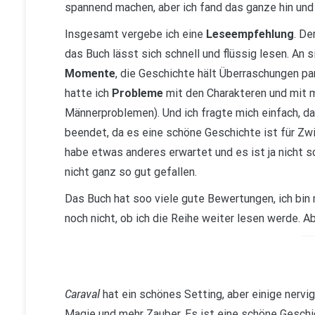
spannend machen, aber ich fand das ganze hin und 
Insgesamt vergebe ich eine
Leseempfehlung
. De
das Buch lässt sich schnell und flüssig lesen. An s
Momente
, die Geschichte hält Überraschungen pa
hatte ich
Probleme
mit den Charakteren und mit m
Männerproblemen). Und ich fragte mich einfach,
beendet, da es eine schöne Geschichte ist für Zwi
habe etwas anderes erwartet und es ist ja nicht 
nicht ganz so gut gefallen.
Das Buch hat soo viele gute Bewertungen, ich bin
noch nicht, ob ich die Reihe weiter lesen werde. 
Caraval
hat ein schönes Setting, aber einige nervi
Magie und mehr Zauber. Es ist eine schöne Geschi