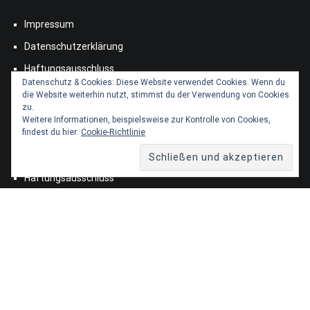
Impressum
Datenschutzerklärung
Haftungsausschluss
Datenschutz & Cookies: Diese Website verwendet Cookies. Wenn du
Löschanfrage
die Website weiterhin nutzt, stimmst du der Verwendung von Cookies
zu.
Weitere Informationen, beispielsweise zur Kontrolle von Cookies,
findest du hier:
Cookie-Richtlinie
Impressum
Datenschutzerklärung
Haftungsausschluss
Löschanfrage