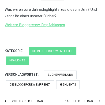
Was waren eure Jahreshighlights aus diesem Jahr? Und
kennt ihr eines unserer Bücher?
Weitere Bloggercrew-Empfehlungen
KATEGORIE:
DIE BLOGGERCREW EMPFIEHLT
HIGHLIGHTS
VERSCHLAGWORTET:
BUCHEMPFEHLUNG
DIE BLOGGERCREW EMPFIEHLT
HIGHLIGHTS
Beitragsnavigation
VORHERIGER BEITRAG
NÄCHSTER BEITRAG