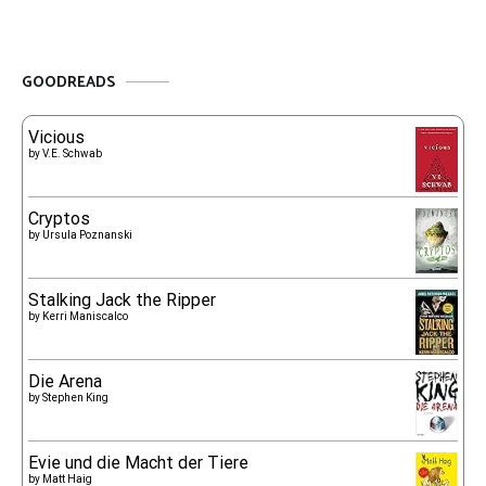
GOODREADS
Vicious
by
V.E. Schwab
Cryptos
by
Ursula Poznanski
Stalking Jack the Ripper
by
Kerri Maniscalco
Die Arena
by
Stephen King
Evie und die Macht der Tiere
by
Matt Haig