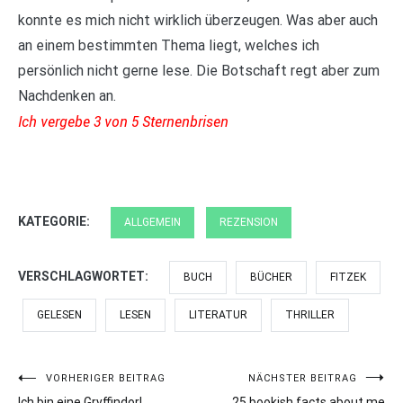
konnte es mich nicht wirklich überzeugen. Was aber auch
an einem bestimmten Thema liegt, welches ich
persönlich nicht gerne lese. Die Botschaft regt aber zum
Nachdenken an.
Ich vergebe 3 von 5 Sternenbrisen
KATEGORIE:
ALLGEMEIN
REZENSION
VERSCHLAGWORTET:
BUCH
BÜCHER
FITZEK
GELESEN
LESEN
LITERATUR
THRILLER
Beitragsnavigation
VORHERIGER BEITRAG
NÄCHSTER BEITRAG
Ich bin eine Gryffindor!
25 bookish facts about me