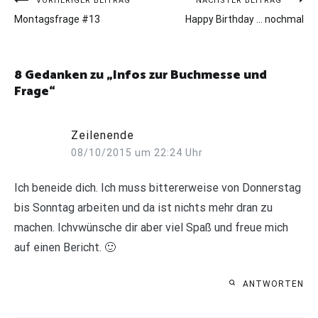
Beitragsnavigation
VORHERIGER BEITRAG
NÄCHSTER BEITRAG
Montagsfrage #13
Happy Birthday … nochmal
8 Gedanken zu „
Infos zur Buchmesse und
Frage
“
Zeilenende
08/10/2015 um 22:24 Uhr
Ich beneide dich. Ich muss bittererweise von Donnerstag
bis Sonntag arbeiten und da ist nichts mehr dran zu
machen. Ichvwünsche dir aber viel Spaß und freue mich
auf einen Bericht. 🙂
ANTWORTEN