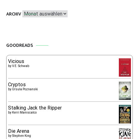
Archiv
ARCHIV
GOODREADS
Vicious
by
V.E. Schwab
Cryptos
by
Ursula Poznanski
Stalking Jack the Ripper
by
Kerri Maniscalco
Die Arena
by
Stephen King