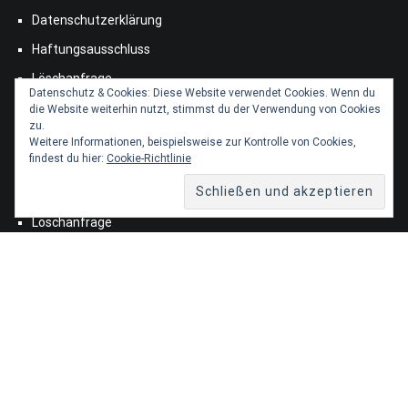
Datenschutzerklärung
Haftungsausschluss
Löschanfrage
Datenschutz & Cookies: Diese Website verwendet Cookies. Wenn du
die Website weiterhin nutzt, stimmst du der Verwendung von Cookies
zu.
Impressum
Weitere Informationen, beispielsweise zur Kontrolle von Cookies,
findest du hier:
Cookie-Richtlinie
Datenschutzerklärung
Haftungsausschluss
Löschanfrage
Copyright © 2026
Bücherbrise
. All rights reserved. Theme:
Cenote
by ThemeGrill. Powered by
WordPress
.