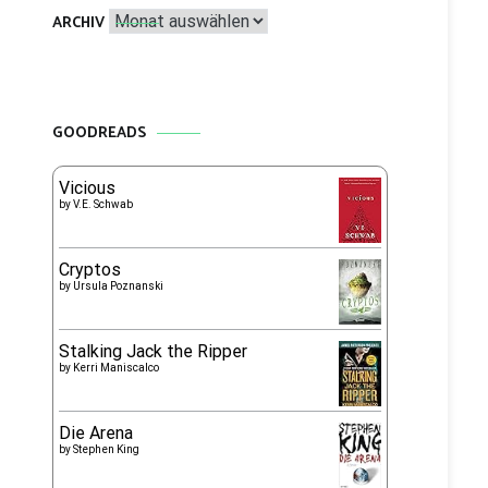
Archiv
ARCHIV
GOODREADS
Vicious
by
V.E. Schwab
Cryptos
by
Ursula Poznanski
Stalking Jack the Ripper
by
Kerri Maniscalco
Die Arena
by
Stephen King