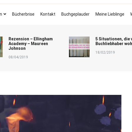
Bücherbrise
Fliegende Seiten
n
Bücherbrise
Kontakt
Buchgeplauder
Meine Lieblinge
Rezension – Ellingham
5 Situationen, die 
Academy – Maureen
Buchliebhaber woh
Johnson
18/02/2019
08/04/2019