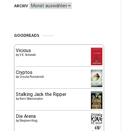
Archiv
ARCHIV
GOODREADS
Vicious
by
V.E. Schwab
Cryptos
by
Ursula Poznanski
Stalking Jack the Ripper
by
Kerri Maniscalco
Die Arena
by
Stephen King