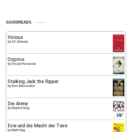
GOODREADS
Vicious
by
V.E. Schwab
Cryptos
by
Ursula Poznanski
Stalking Jack the Ripper
by
Kerri Maniscalco
Die Arena
by
Stephen King
Evie und die Macht der Tiere
by
Matt Haig