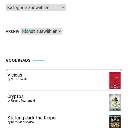
Kategorien
Archiv
ARCHIV
GOODREADS
Vicious
by
V.E. Schwab
Cryptos
by
Ursula Poznanski
Stalking Jack the Ripper
by
Kerri Maniscalco