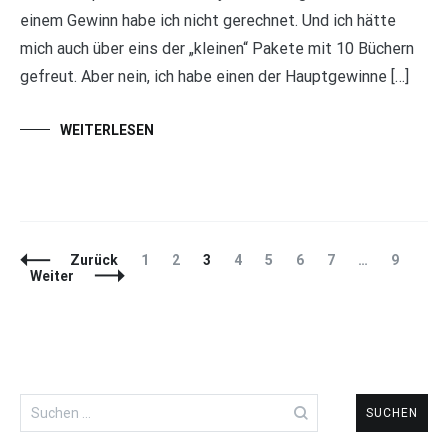
einem Gewinn habe ich nicht gerechnet. Und ich hätte
mich auch über eins der „kleinen“ Pakete mit 10 Büchern
gefreut. Aber nein, ich habe einen der Hauptgewinne […]
WEITERLESEN
Beitragsnavigation
Seite
Seite
Seite
Seite
Seite
Seite
Seite
Seite
Zurück
1
2
3
4
5
6
7
…
9
Weiter
Suchen
nach: